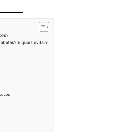
cos?
iabetes? E quais evitar?
 sucos